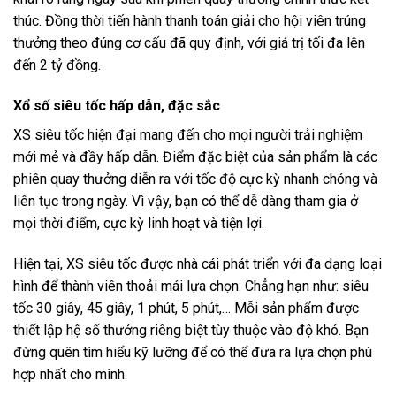
thúc. Đồng thời tiến hành thanh toán giải cho hội viên trúng
thưởng theo đúng cơ cấu đã quy định, với giá trị tối đa lên
đến 2 tỷ đồng.
Xổ số siêu tốc hấp dẫn, đặc sắc
XS siêu tốc hiện đại mang đến cho mọi người trải nghiệm
mới mẻ và đầy hấp dẫn. Điểm đặc biệt của sản phẩm là các
phiên quay thưởng diễn ra với tốc độ cực kỳ nhanh chóng và
liên tục trong ngày. Vì vậy, bạn có thể dễ dàng tham gia ở
mọi thời điểm, cực kỳ linh hoạt và tiện lợi.
Hiện tại, XS siêu tốc được nhà cái phát triển với đa dạng loại
hình để thành viên thoải mái lựa chọn. Chẳng hạn như: siêu
tốc 30 giây, 45 giây, 1 phút, 5 phút,… Mỗi sản phẩm được
thiết lập hệ số thưởng riêng biệt tùy thuộc vào độ khó. Bạn
đừng quên tìm hiểu kỹ lưỡng để có thể đưa ra lựa chọn phù
hợp nhất cho mình.