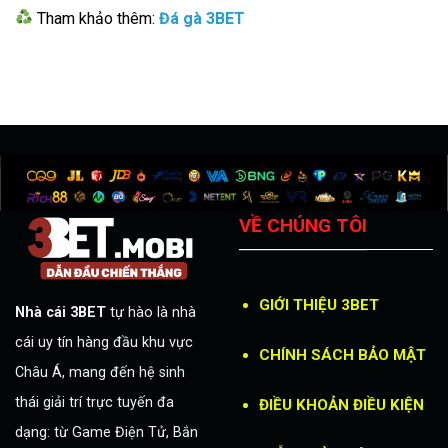
Tham khảo thêm:
Đá gà 3BET
VỀ CHÚNG TÔI
GIỚI THIỆU 3BET
Nhà cái 3BET
tự hào là nhà
cái uy tín hàng đầu khu vực
CHÍNH SÁCH BẢO MẬT
Châu Á, mang đến hệ sinh
thái giải trí trực tuyến đa
ĐIỀU KHOẢN ĐIỀU KIỆN
dạng: từ Game Điện Tử, Bắn