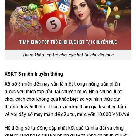
Tham khảo top trò chơi cực hot tại chuyên mục
XSKT 3 miền truyền thống
Xổ số
3 miền đến nay vẫn là một trong những sản phẩm
được yêu thích top đầu tại chuyên mục. Nhìn chung, luật
chơi, cách chơi không quá khác biệt so với hình thức dự
thưởng truyền thống. Thành viên khi tham gia lựa chọn tấm
vé với dãy số may mắn để đầu tư, mức vốn 10.000 VNĐ/vé.
Hệ thống sẽ tự động cập nhật kết quả từ nhà đài và công
khai rõ ràng ngay sau khi phiên quay thưởng chính thức kết