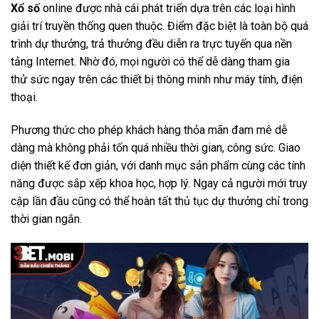
Xổ số
online được nhà cái phát triển dựa trên các loại hình
giải trí truyền thống quen thuộc. Điểm đặc biệt là toàn bộ quá
trình dự thưởng, trả thưởng đều diễn ra trực tuyến qua nền
tảng Internet. Nhờ đó, mọi người có thể dễ dàng tham gia
thử sức ngay trên các thiết bị thông minh như máy tính, điện
thoại.
Phương thức cho phép khách hàng thỏa mãn đam mê dễ
dàng mà không phải tốn quá nhiều thời gian, công sức. Giao
diện thiết kế đơn giản, với danh mục sản phẩm cùng các tính
năng được sắp xếp khoa học, hợp lý. Ngay cả người mới truy
cập lần đầu cũng có thể hoàn tất thủ tục dự thưởng chỉ trong
thời gian ngắn.