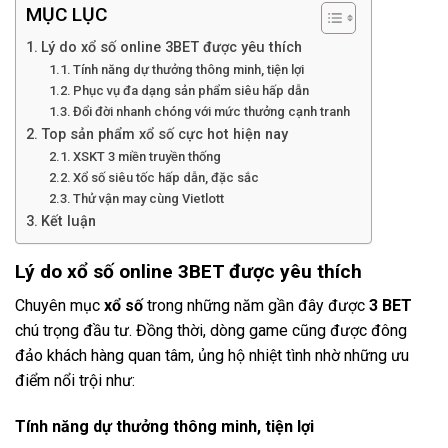
MỤC LỤC
Lý do xổ số online 3BET được yêu thích
Tính năng dự thưởng thông minh, tiện lợi
Phục vụ đa dạng sản phẩm siêu hấp dẫn
Đổi đời nhanh chóng với mức thưởng cạnh tranh
Top sản phẩm xổ số cực hot hiện nay
XSKT 3 miền truyền thống
Xổ số siêu tốc hấp dẫn, đặc sắc
Thử vận may cùng Vietlott
Kết luận
Lý do xổ số online 3BET được yêu thích
Chuyên mục
xổ số
trong những năm gần đây được
3 BET
chú trọng đầu tư. Đồng thời, dòng game cũng được đông
đảo khách hàng quan tâm, ủng hộ nhiệt tình nhờ những ưu
điểm nổi trội như:
Tính năng dự thưởng thông minh, tiện lợi